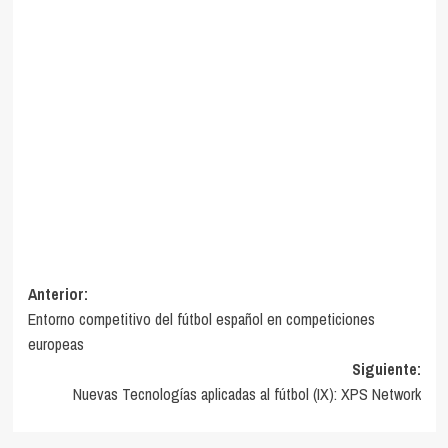
Navegación
Anterior:
Entorno competitivo del fútbol español en competiciones
de
europeas
entradas
Siguiente:
Nuevas Tecnologías aplicadas al fútbol (IX): XPS Network