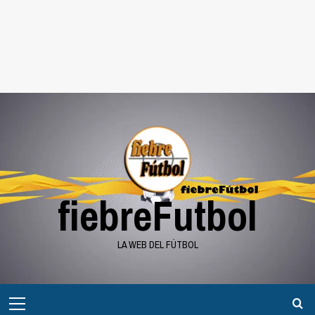
fiebreFutbol
LA WEB DEL FÚTBOL
Menú
principal