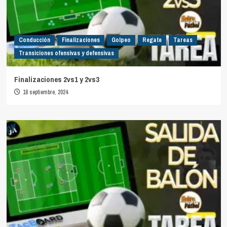
Conducción
Finalizaciones
Golpeo
Regate
Tareas
Transiciones ofensivas y defensivas
Finalizaciones 2vs1 y 2vs3
18 septiembre, 2024