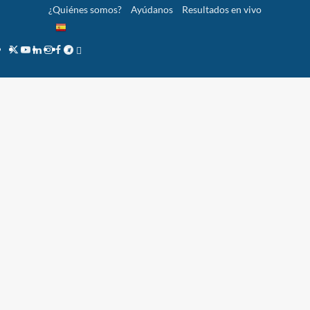
Saltar
¿Quiénes somos?
Ayúdanos
Resultados en vivo
al
contenido
Twitter
YouTube
LinkedIn
Instagram
Facebook
Telegram
PayPal