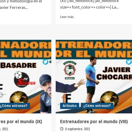
(XI) [/av_textblock] [av_textblock
ión y metodología en el
size=» font_color=» color=»] La...
avier Ferreras...
Leer
Leer más
más
sobre
Entrenadores
ción
por
el
ología
mundo
(XI)
¿Cómo entrenan?
Artículos
¿Cómo entrenan?
es por el mundo (IX)
Entrenadores por el mundo (VIII)
, 2021
8 septiembre, 2021