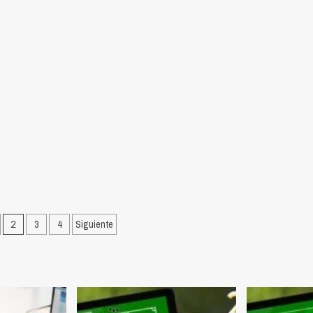
ción
2
3
4
Siguiente
as