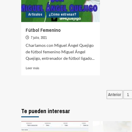
Artículos
¿Cómo entrenan?
Fútbol Femenino
7 julio, 2021
Charlamos con Miguel Ángel Quejigo
de fútbol femenino Miguel Ángel
Quejigo, entrenador de fútbol ligado...
Leer
Leer más
más
sobre
Fútbol
Femenino
Pagina
Anterior
1
de
Te pueden interesar
entrad