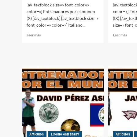
[av_textblock size=» font_color=»
[av_textbloc
color=»] Entrenadores por el mundo
color=»] En
(X) [/av_textblock] [av_textblock size=»
(IX) [/av_tex
font_color=» color=»] Italiano...
size=» font_c
Leer
Leer
Leer más
Leer más
más
más
sobre
sobre
Entrenadores
Entre
por
por
el
el
mundo
mund
(X)
(IX)
Artículos
¿Cómo entrenan?
Artículos