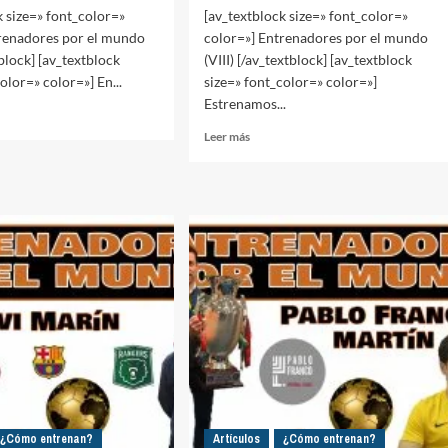
k size=» font_color=»
[av_textblock size=» font_color=»
trenadores por el mundo
color=»] Entrenadores por el mundo
tblock] [av_textblock
(VIII) [/av_textblock] [av_textblock
olor=» color=»] En...
size=» font_color=» color=»]
Estrenamos...
Leer
Leer más
más
nadores
sobre
Entrenadores
por
o
el
mundo
(VIII)
¿Cómo entrenan?
Artículos
¿Cómo entrenan?