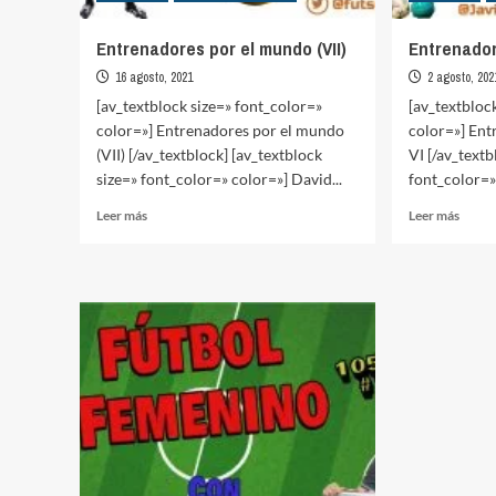
Entrenadores por el mundo (VII)
Entrenador
16 agosto, 2021
2 agosto, 202
[av_textblock size=» font_color=»
[av_textbloc
color=»] Entrenadores por el mundo
color=»] En
(VII) [/av_textblock] [av_textblock
VI [/av_textb
size=» font_color=» color=»] David...
font_color=» 
Leer
Leer
Leer más
Leer más
más
más
sobre
sobre
Entrenadores
Entre
por
por
el
el
mundo
mund
(VII)
(VI)