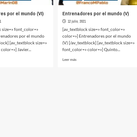
es por el mundo (VI)
Entrenadores por el mundo (V)
1
12 julio, 2021
k size=» font_color=»
[av_textblock size=» font_color=»
trenadores por el mundo
color=»] Entrenadores por el mundo
lock] [av_textblock size=»
(V) [/av_textblock] [av_textblock size=»
color=»] Javier...
font_color=» color=»] Quinto...
Leer
Leer más
más
sobre
nadores
Entrenadores
por
el
o
mundo
(V)