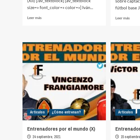
(XII) [/av_textblock] [av_textblock
sobre captac
size=» font_color=» color=»] Iván...
fútbol base J
Leer
Leer
Leer más
Leer más
más
más
sobre
sobre
Entrenadores
Capta
por
y
el
metod
mundo
en
(XII)
el
fútbol
base
Artículos
¿Cómo entrenan?
Artículos
Entrenadores por el mundo (X)
Entrenador
24 septiembre, 2021
15 septiembre