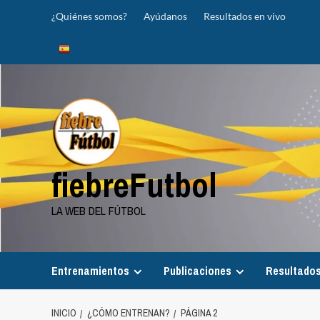
Saltar
¿Quiénes somos?
Ayúdanos
Resultados en vivo
al
contenido
fiebreFutbol
LA WEB DEL FÚTBOL
Entrenamientos
Publicaciones
Resultados
INICIO
¿CÓMO ENTRENAN?
PÁGINA 2