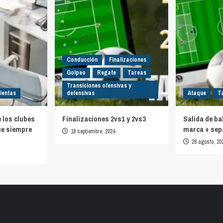
Conducción
Finalizaciones
Golpeo
Regate
Tareas
Transiciones ofensivas y
ientas
defensivas
Ataque
T
e los clubes
Finalizaciones 2vs1 y 2vs3
Salida de ba
ue siempre
marca + sep
18 septiembre, 2024
26 agosto, 20