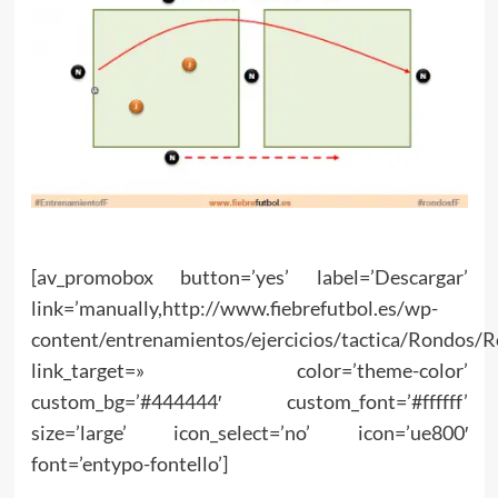
[av_promobox button=’yes’ label=’Descargar’
link=’manually,http://www.fiebrefutbol.es/wp-
content/entrenamientos/ejercicios/tactica/Rondos/
link_target=» color=’theme-color’
custom_bg=’#444444′ custom_font=’#ffffff’
size=’large’ icon_select=’no’ icon=’ue800′
font=’entypo-fontello’]