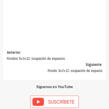
Navegación
Anterior:
Rondos 5×3+1C ocupación de espacios
de
Siguiente:
entradas
Rondo 3×2+1C ocupación de espacio
Síguenos en YouTube