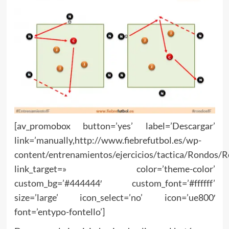
[av_promobox button=’yes’ label=’Descargar’
link=’manually,http://www.fiebrefutbol.es/wp-
content/entrenamientos/ejercicios/tactica/Rondos/
link_target=» color=’theme-color’
custom_bg=’#444444′ custom_font=’#ffffff’
size=’large’ icon_select=’no’ icon=’ue800′
font=’entypo-fontello’]