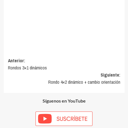
Navegación
Anterior:
Rondos 3×1 dinámicos
de
Siguiente:
entradas
Rondo 4×2 dinámico + cambio orientación
Síguenos en YouTube