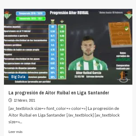
sobre
Sevilla
F.C.
vs
Borussia
Dortmund
Big Data
La progresión de Aitor Ruibal en Liga Santander
12 febrero, 2021
[av_textblock size=» font_color=» color=»] La progresión de
Aitor Ruibal en Liga Santander [/av_textblock] [av_textblock
size=»...
Leer
Leer más