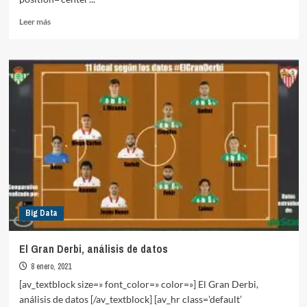
Leer
Leer más
más
sobre
Comparativa
entrenadores
Albacete
Balonmpié
20/21
Big Data
El Gran Derbi, análisis de datos
8 enero, 2021
[av_textblock size=» font_color=» color=»] El Gran Derbi,
análisis de datos [/av_textblock] [av_hr class=’default’