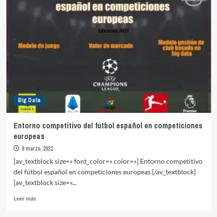
Data
en
fase
de
ascenso
a
Liga
Smartbank:
C.D.
Alcoyano
y
Big Data
coeficiente
de
puntos
Entorno competitivo del fútbol español en competiciones
europeas
9 marzo, 2021
[av_textblock size=» font_color=» color=»] Entorno competitivo
del fútbol español en competiciones europeas [/av_textblock]
[av_textblock size=»...
Leer
Leer más
más
sobre