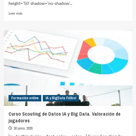
height=’50’ shadow=’no-shadow’...
Leer
Leer más
más
sobre
El
Gran
Derbi,
análisis
de
datos
Formación online
IA y BigData Fútbol
Curso Scouting de Datos IA y Big Data. Valoración de
jugadores
30 junio, 2020