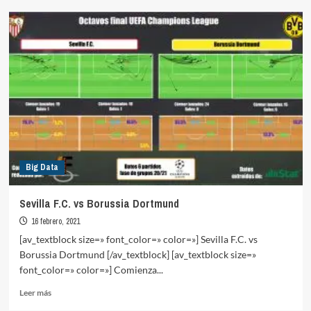
Entorno
competitivo
del
fútbol
español
en
competiciones
europeas
Big Data
Sevilla F.C. vs Borussia Dortmund
16 febrero, 2021
[av_textblock size=» font_color=» color=»] Sevilla F.C. vs
Borussia Dortmund [/av_textblock] [av_textblock size=»
font_color=» color=»] Comienza...
Leer
Leer más
más