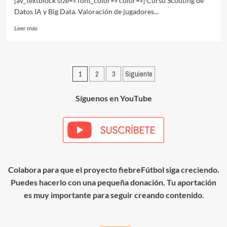
[av_textblock size=» font_color=» color=»] Curso Scouting de
Datos IA y Big Data. Valoración de jugadores...
Leer
Leer más
más
sobre
Curso
Scouting
Paginación
1
2
3
Siguiente
de
Datos
de
IA
Síguenos en YouTube
entradas
y
Big
Data.
Valoración
de
jugadores
Colabora para que el proyecto fiebreFútbol siga creciendo.
Puedes hacerlo con una pequeña donación. Tu aportación
es muy importante para seguir creando contenido
.