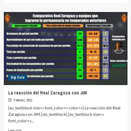
más
sobre
La
progresión
de
Aitor
Ruibal
en
Liga
Santander
Big Data
La reacción del Real Zaragoza con JIM
7 febrero, 2021
[av_textblock size=» font_color=» color=»] La reacción del Real
Zaragoza con JIM [/av_textblock] [av_textblock size=»
font_color=»...
Leer
Leer más