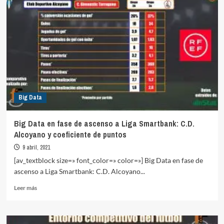
Bi
Big Data
Big Data en fase de ascenso a Liga Smartbank: C.D.
Alcoyano y coeficiente de puntos
9 abril, 2021
[av_textblock size=» font_color=» color=»] Big Data en fase de
ascenso a Liga Smartbank: C.D. Alcoyano...
Leer
Leer más
más
sobre
Big