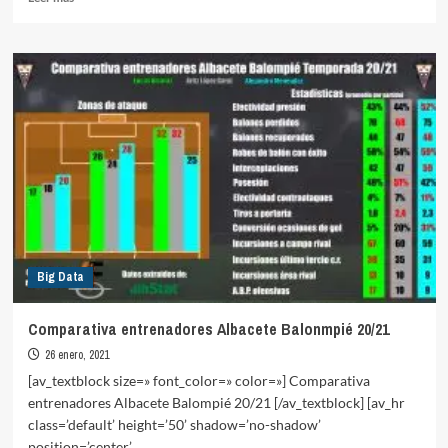
más
sobre
La
reacción
del
Real
Zaragoza
con
JIM
Big Data
Comparativa entrenadores Albacete Balonmpié 20/21
26 enero, 2021
[av_textblock size=» font_color=» color=»] Comparativa
entrenadores Albacete Balompié 20/21 [/av_textblock] [av_hr
class=’default’ height=’50’ shadow=’no-shadow’
position=’center’...