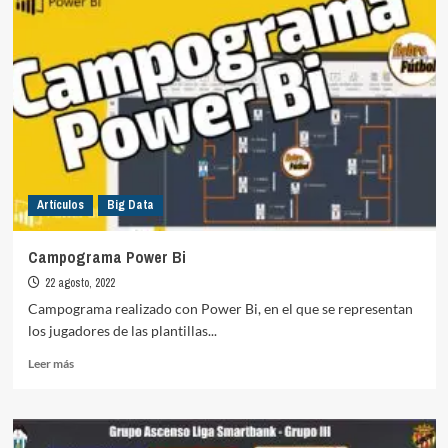
Bi
Avanzado
Artículos
Big Data
Campograma Power Bi
22 agosto, 2022
Campograma realizado con Power Bi, en el que se representan
los jugadores de las plantillas...
Leer
Leer más
más
sobre
Campograma
Power